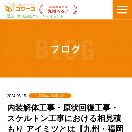
運営：株式会社クリーンアイランド
BLOG
ブログ
内装解体の基礎知識
2024.06.15
内装解体工事・原状回復工事・
スケルトン工事における相見積
もり アイミツとは【九州・福岡